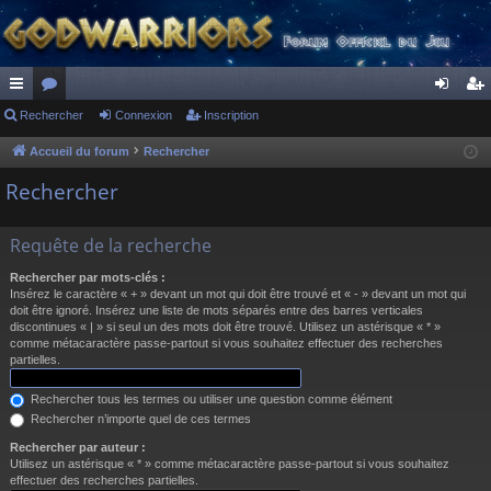
ac
Rechercher
or
Connexion
Inscription
on
ns
co
u
ne
cri
Accueil du forum
Rechercher
ur
m
xi
pti
Rechercher
ci
s
on
on
Requête de la recherche
s
Rechercher par mots-clés :
Insérez le caractère « + » devant un mot qui doit être trouvé et « - » devant un mot qui
doit être ignoré. Insérez une liste de mots séparés entre des barres verticales
discontinues « | » si seul un des mots doit être trouvé. Utilisez un astérisque « * »
comme métacaractère passe-partout si vous souhaitez effectuer des recherches
partielles.
Rechercher tous les termes ou utiliser une question comme élément
Rechercher n’importe quel de ces termes
Rechercher par auteur :
Utilisez un astérisque « * » comme métacaractère passe-partout si vous souhaitez
effectuer des recherches partielles.