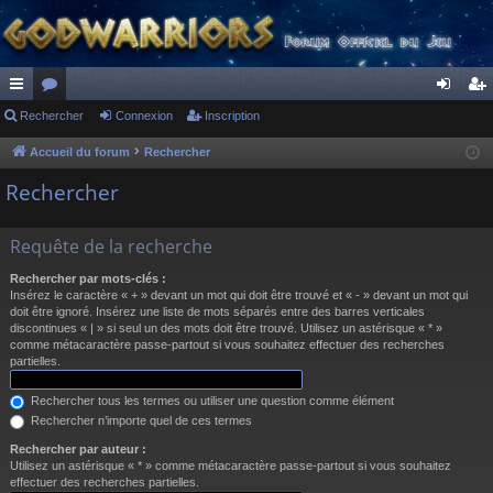
ac
Rechercher
or
Connexion
Inscription
on
ns
co
u
ne
cri
Accueil du forum
Rechercher
ur
m
xi
pti
Rechercher
ci
s
on
on
Requête de la recherche
s
Rechercher par mots-clés :
Insérez le caractère « + » devant un mot qui doit être trouvé et « - » devant un mot qui
doit être ignoré. Insérez une liste de mots séparés entre des barres verticales
discontinues « | » si seul un des mots doit être trouvé. Utilisez un astérisque « * »
comme métacaractère passe-partout si vous souhaitez effectuer des recherches
partielles.
Rechercher tous les termes ou utiliser une question comme élément
Rechercher n’importe quel de ces termes
Rechercher par auteur :
Utilisez un astérisque « * » comme métacaractère passe-partout si vous souhaitez
effectuer des recherches partielles.