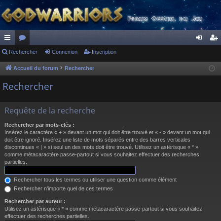
ac
Rechercher
or
Connexion
Inscription
on
ns
co
u
ne
cri
Accueil du forum
Rechercher
ur
m
xi
pti
Rechercher
ci
s
on
on
Requête de la recherche
s
Rechercher par mots-clés :
Insérez le caractère « + » devant un mot qui doit être trouvé et « - » devant un mot qui
doit être ignoré. Insérez une liste de mots séparés entre des barres verticales
discontinues « | » si seul un des mots doit être trouvé. Utilisez un astérisque « * »
comme métacaractère passe-partout si vous souhaitez effectuer des recherches
partielles.
Rechercher tous les termes ou utiliser une question comme élément
Rechercher n’importe quel de ces termes
Rechercher par auteur :
Utilisez un astérisque « * » comme métacaractère passe-partout si vous souhaitez
effectuer des recherches partielles.