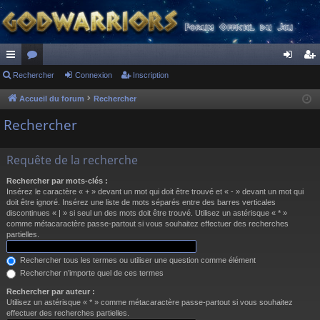
ac
Rechercher
or
Connexion
Inscription
on
ns
co
u
ne
cri
Accueil du forum
Rechercher
ur
m
xi
pti
Rechercher
ci
s
on
on
Requête de la recherche
s
Rechercher par mots-clés :
Insérez le caractère « + » devant un mot qui doit être trouvé et « - » devant un mot qui
doit être ignoré. Insérez une liste de mots séparés entre des barres verticales
discontinues « | » si seul un des mots doit être trouvé. Utilisez un astérisque « * »
comme métacaractère passe-partout si vous souhaitez effectuer des recherches
partielles.
Rechercher tous les termes ou utiliser une question comme élément
Rechercher n’importe quel de ces termes
Rechercher par auteur :
Utilisez un astérisque « * » comme métacaractère passe-partout si vous souhaitez
effectuer des recherches partielles.