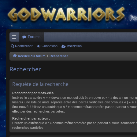
Forums
ac
Rechercher
Connexion
Inscription
co
Accueil du forum
Rechercher
ur
Rechercher
ci
s
Requête de la recherche
Rechercher par mots-clés :
Insérez le caractère « + » devant un mot qui doit être trouvé et « - » devant un mot qu
Insérez une liste de mots séparés entre des barres verticales discontinues « | » si s
être trouvé. Utilisez un astérisque « * » comme métacaractère passe-partout si vou
effectuer des recherches partielles.
Rechercher par auteur :
Utilisez un astérisque « * » comme métacaractère passe-partout si vous souhaitez 
recherches partielles.