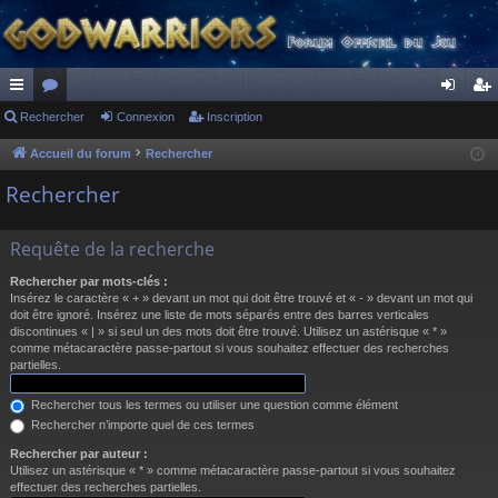
ac
Rechercher
or
Connexion
Inscription
on
ns
co
u
ne
cri
Accueil du forum
Rechercher
ur
m
xi
pti
Rechercher
ci
s
on
on
Requête de la recherche
s
Rechercher par mots-clés :
Insérez le caractère « + » devant un mot qui doit être trouvé et « - » devant un mot qui
doit être ignoré. Insérez une liste de mots séparés entre des barres verticales
discontinues « | » si seul un des mots doit être trouvé. Utilisez un astérisque « * »
comme métacaractère passe-partout si vous souhaitez effectuer des recherches
partielles.
Rechercher tous les termes ou utiliser une question comme élément
Rechercher n’importe quel de ces termes
Rechercher par auteur :
Utilisez un astérisque « * » comme métacaractère passe-partout si vous souhaitez
effectuer des recherches partielles.