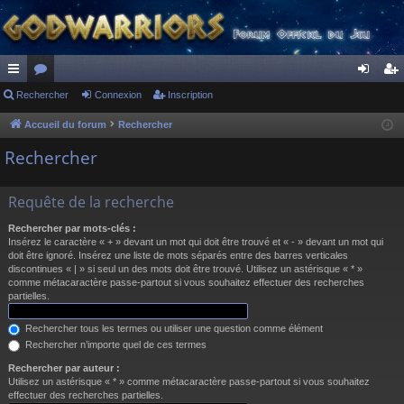
ac
Rechercher
or
Connexion
Inscription
on
ns
co
u
ne
cri
Accueil du forum
Rechercher
ur
m
xi
pti
Rechercher
ci
s
on
on
Requête de la recherche
s
Rechercher par mots-clés :
Insérez le caractère « + » devant un mot qui doit être trouvé et « - » devant un mot qui
doit être ignoré. Insérez une liste de mots séparés entre des barres verticales
discontinues « | » si seul un des mots doit être trouvé. Utilisez un astérisque « * »
comme métacaractère passe-partout si vous souhaitez effectuer des recherches
partielles.
Rechercher tous les termes ou utiliser une question comme élément
Rechercher n’importe quel de ces termes
Rechercher par auteur :
Utilisez un astérisque « * » comme métacaractère passe-partout si vous souhaitez
effectuer des recherches partielles.