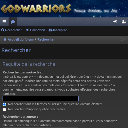
ac
Rechercher
or
Connexion
Inscription
on
ns
co
u
ne
cri
Accueil du forum
Rechercher
ur
m
xi
pti
Rechercher
ci
s
on
on
Requête de la recherche
s
Rechercher par mots-clés :
Insérez le caractère « + » devant un mot qui doit être trouvé et « - » devant un mot qui
doit être ignoré. Insérez une liste de mots séparés entre des barres verticales
discontinues « | » si seul un des mots doit être trouvé. Utilisez un astérisque « * »
comme métacaractère passe-partout si vous souhaitez effectuer des recherches
partielles.
Rechercher tous les termes ou utiliser une question comme élément
Rechercher n’importe quel de ces termes
Rechercher par auteur :
Utilisez un astérisque « * » comme métacaractère passe-partout si vous souhaitez
effectuer des recherches partielles.