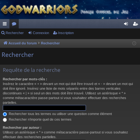
ac
Rechercher
or
Connexion
Inscription
on
ns
co
u
ne
cri
Accueil du forum
Rechercher
ur
m
xi
pti
Rechercher
ci
s
on
on
Requête de la recherche
s
Rechercher par mots-clés :
Insérez le caractère « + » devant un mot qui doit être trouvé et « - » devant un mot qui
doit être ignoré. Insérez une liste de mots séparés entre des barres verticales
discontinues « | » si seul un des mots doit être trouvé. Utilisez un astérisque « * »
comme métacaractère passe-partout si vous souhaitez effectuer des recherches
partielles.
Rechercher tous les termes ou utiliser une question comme élément
Rechercher n’importe quel de ces termes
Rechercher par auteur :
Utilisez un astérisque « * » comme métacaractère passe-partout si vous souhaitez
effectuer des recherches partielles.