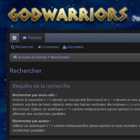
Forums
ac
Rechercher
Connexion
Inscription
co
Accueil du forum
Rechercher
ur
Rechercher
ci
s
Requête de la recherche
Rechercher par mots-clés :
Insérez le caractère « + » devant un mot qui doit être trouvé et « - » devant un mot qu
Insérez une liste de mots séparés entre des barres verticales discontinues « | » si s
être trouvé. Utilisez un astérisque « * » comme métacaractère passe-partout si vou
effectuer des recherches partielles.
Rechercher par auteur :
Utilisez un astérisque « * » comme métacaractère passe-partout si vous souhaitez 
recherches partielles.