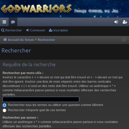
ac
Rechercher
or
Connexion
Inscription
on
ns
co
u
ne
cri
Accueil du forum
Rechercher
ur
m
xi
pti
Rechercher
ci
s
on
on
Requête de la recherche
s
Rechercher par mots-clés :
Insérez le caractère « + » devant un mot qui doit être trouvé et « - » devant un mot qui
doit être ignoré. Insérez une liste de mots séparés entre des barres verticales
discontinues « | » si seul un des mots doit être trouvé. Utilisez un astérisque « * »
comme métacaractère passe-partout si vous souhaitez effectuer des recherches
partielles.
Rechercher tous les termes ou utiliser une question comme élément
Rechercher n’importe quel de ces termes
Rechercher par auteur :
Utilisez un astérisque « * » comme métacaractère passe-partout si vous souhaitez
effectuer des recherches partielles.