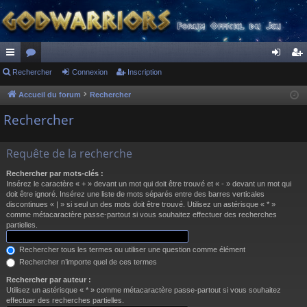
ac
Rechercher
or
Connexion
Inscription
on
ns
co
u
ne
cri
Accueil du forum
Rechercher
ur
m
xi
pti
Rechercher
ci
s
on
on
Requête de la recherche
s
Rechercher par mots-clés :
Insérez le caractère « + » devant un mot qui doit être trouvé et « - » devant un mot qui
doit être ignoré. Insérez une liste de mots séparés entre des barres verticales
discontinues « | » si seul un des mots doit être trouvé. Utilisez un astérisque « * »
comme métacaractère passe-partout si vous souhaitez effectuer des recherches
partielles.
Rechercher tous les termes ou utiliser une question comme élément
Rechercher n’importe quel de ces termes
Rechercher par auteur :
Utilisez un astérisque « * » comme métacaractère passe-partout si vous souhaitez
effectuer des recherches partielles.