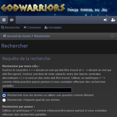
ac
Rechercher
or
Connexion
Inscription
on
ns
co
u
ne
cri
Accueil du forum
Rechercher
ur
m
xi
pti
Rechercher
ci
s
on
on
Requête de la recherche
s
Rechercher par mots-clés :
Insérez le caractère « + » devant un mot qui doit être trouvé et « - » devant un mot qui
doit être ignoré. Insérez une liste de mots séparés entre des barres verticales
discontinues « | » si seul un des mots doit être trouvé. Utilisez un astérisque « * »
comme métacaractère passe-partout si vous souhaitez effectuer des recherches
partielles.
Rechercher tous les termes ou utiliser une question comme élément
Rechercher n’importe quel de ces termes
Rechercher par auteur :
Utilisez un astérisque « * » comme métacaractère passe-partout si vous souhaitez
effectuer des recherches partielles.