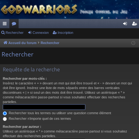
ac
Rechercher
or
Connexion
Inscription
on
ns
co
u
ne
cri
Accueil du forum
Rechercher
ur
m
xi
pti
Rechercher
ci
s
on
on
Requête de la recherche
s
Rechercher par mots-clés :
Insérez le caractère « + » devant un mot qui doit être trouvé et « - » devant un mot qui
doit être ignoré. Insérez une liste de mots séparés entre des barres verticales
discontinues « | » si seul un des mots doit être trouvé. Utilisez un astérisque « * »
comme métacaractère passe-partout si vous souhaitez effectuer des recherches
partielles.
Rechercher tous les termes ou utiliser une question comme élément
Rechercher n’importe quel de ces termes
Rechercher par auteur :
Utilisez un astérisque « * » comme métacaractère passe-partout si vous souhaitez
effectuer des recherches partielles.