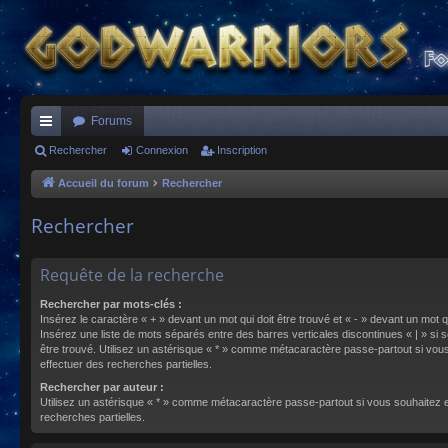
Forums
ac
Rechercher
Connexion
Inscription
co
Accueil du forum
Rechercher
ur
Rechercher
ci
s
Requête de la recherche
Rechercher par mots-clés :
Insérez le caractère « + » devant un mot qui doit être trouvé et « - » devant un mot qu
Insérez une liste de mots séparés entre des barres verticales discontinues « | » si s
être trouvé. Utilisez un astérisque « * » comme métacaractère passe-partout si vou
effectuer des recherches partielles.
Rechercher par auteur :
Utilisez un astérisque « * » comme métacaractère passe-partout si vous souhaitez 
recherches partielles.