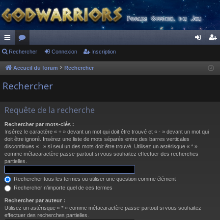
ac
Rechercher
or
Connexion
Inscription
on
ns
co
u
ne
cri
Accueil du forum
Rechercher
ur
m
xi
pti
Rechercher
ci
s
on
on
Requête de la recherche
s
Rechercher par mots-clés :
Insérez le caractère « + » devant un mot qui doit être trouvé et « - » devant un mot qui
doit être ignoré. Insérez une liste de mots séparés entre des barres verticales
discontinues « | » si seul un des mots doit être trouvé. Utilisez un astérisque « * »
comme métacaractère passe-partout si vous souhaitez effectuer des recherches
partielles.
Rechercher tous les termes ou utiliser une question comme élément
Rechercher n’importe quel de ces termes
Rechercher par auteur :
Utilisez un astérisque « * » comme métacaractère passe-partout si vous souhaitez
effectuer des recherches partielles.