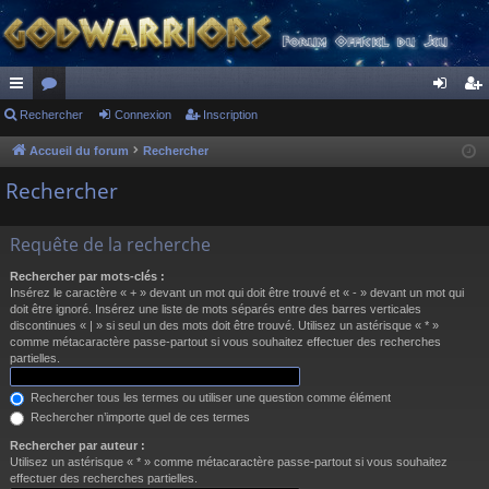
ac
Rechercher
or
Connexion
Inscription
on
ns
co
u
ne
cri
Accueil du forum
Rechercher
ur
m
xi
pti
Rechercher
ci
s
on
on
Requête de la recherche
s
Rechercher par mots-clés :
Insérez le caractère « + » devant un mot qui doit être trouvé et « - » devant un mot qui
doit être ignoré. Insérez une liste de mots séparés entre des barres verticales
discontinues « | » si seul un des mots doit être trouvé. Utilisez un astérisque « * »
comme métacaractère passe-partout si vous souhaitez effectuer des recherches
partielles.
Rechercher tous les termes ou utiliser une question comme élément
Rechercher n’importe quel de ces termes
Rechercher par auteur :
Utilisez un astérisque « * » comme métacaractère passe-partout si vous souhaitez
effectuer des recherches partielles.