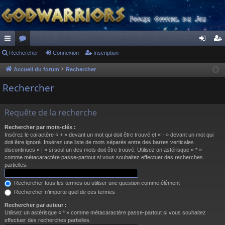
ac
Rechercher
or
Connexion
Inscription
on
ns
co
u
ne
cri
Accueil du forum
Rechercher
ur
m
xi
pti
Rechercher
ci
s
on
on
Requête de la recherche
s
Rechercher par mots-clés :
Insérez le caractère « + » devant un mot qui doit être trouvé et « - » devant un mot qui
doit être ignoré. Insérez une liste de mots séparés entre des barres verticales
discontinues « | » si seul un des mots doit être trouvé. Utilisez un astérisque « * »
comme métacaractère passe-partout si vous souhaitez effectuer des recherches
partielles.
Rechercher tous les termes ou utiliser une question comme élément
Rechercher n’importe quel de ces termes
Rechercher par auteur :
Utilisez un astérisque « * » comme métacaractère passe-partout si vous souhaitez
effectuer des recherches partielles.