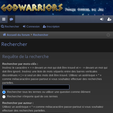
ac
Rechercher
or
Connexion
Inscription
on
ns
co
u
ne
cri
Accueil du forum
Rechercher
ur
m
xi
pti
Rechercher
ci
s
on
on
Requête de la recherche
s
Rechercher par mots-clés :
Insérez le caractère « + » devant un mot qui doit être trouvé et « - » devant un mot qui
doit être ignoré. Insérez une liste de mots séparés entre des barres verticales
discontinues « | » si seul un des mots doit être trouvé. Utilisez un astérisque « * »
comme métacaractère passe-partout si vous souhaitez effectuer des recherches
partielles.
Rechercher tous les termes ou utiliser une question comme élément
Rechercher n’importe quel de ces termes
Rechercher par auteur :
Utilisez un astérisque « * » comme métacaractère passe-partout si vous souhaitez
effectuer des recherches partielles.