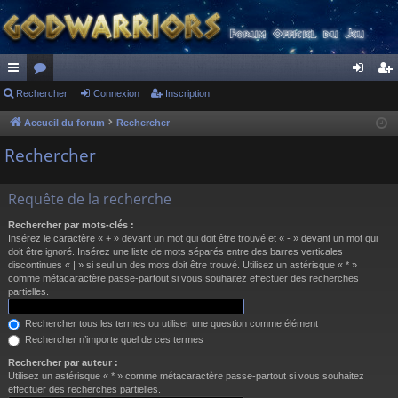
ac
Rechercher
or
Connexion
Inscription
on
ns
co
u
ne
cri
Accueil du forum
Rechercher
ur
m
xi
pti
Rechercher
ci
s
on
on
Requête de la recherche
s
Rechercher par mots-clés :
Insérez le caractère « + » devant un mot qui doit être trouvé et « - » devant un mot qui
doit être ignoré. Insérez une liste de mots séparés entre des barres verticales
discontinues « | » si seul un des mots doit être trouvé. Utilisez un astérisque « * »
comme métacaractère passe-partout si vous souhaitez effectuer des recherches
partielles.
Rechercher tous les termes ou utiliser une question comme élément
Rechercher n’importe quel de ces termes
Rechercher par auteur :
Utilisez un astérisque « * » comme métacaractère passe-partout si vous souhaitez
effectuer des recherches partielles.