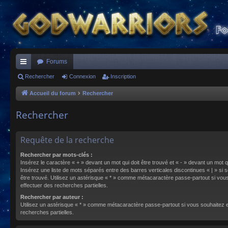
Forums
ac
Rechercher
Connexion
Inscription
co
Accueil du forum
Rechercher
ur
Rechercher
ci
s
Requête de la recherche
Rechercher par mots-clés :
Insérez le caractère « + » devant un mot qui doit être trouvé et « - » devant un mot qu
Insérez une liste de mots séparés entre des barres verticales discontinues « | » si s
être trouvé. Utilisez un astérisque « * » comme métacaractère passe-partout si vou
effectuer des recherches partielles.
Rechercher par auteur :
Utilisez un astérisque « * » comme métacaractère passe-partout si vous souhaitez 
recherches partielles.