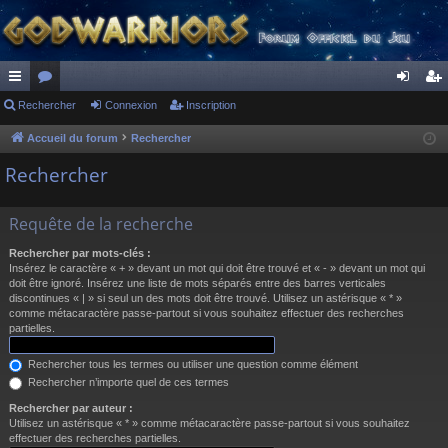
ac
Rechercher
or
Connexion
Inscription
on
ns
co
u
ne
cri
Accueil du forum
Rechercher
ur
m
xi
pti
Rechercher
ci
s
on
on
Requête de la recherche
s
Rechercher par mots-clés :
Insérez le caractère « + » devant un mot qui doit être trouvé et « - » devant un mot qui
doit être ignoré. Insérez une liste de mots séparés entre des barres verticales
discontinues « | » si seul un des mots doit être trouvé. Utilisez un astérisque « * »
comme métacaractère passe-partout si vous souhaitez effectuer des recherches
partielles.
Rechercher tous les termes ou utiliser une question comme élément
Rechercher n’importe quel de ces termes
Rechercher par auteur :
Utilisez un astérisque « * » comme métacaractère passe-partout si vous souhaitez
effectuer des recherches partielles.