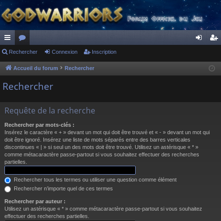
ac
Rechercher
or
Connexion
Inscription
on
ns
co
u
ne
cri
Accueil du forum
Rechercher
ur
m
xi
pti
Rechercher
ci
s
on
on
Requête de la recherche
s
Rechercher par mots-clés :
Insérez le caractère « + » devant un mot qui doit être trouvé et « - » devant un mot qui
doit être ignoré. Insérez une liste de mots séparés entre des barres verticales
discontinues « | » si seul un des mots doit être trouvé. Utilisez un astérisque « * »
comme métacaractère passe-partout si vous souhaitez effectuer des recherches
partielles.
Rechercher tous les termes ou utiliser une question comme élément
Rechercher n’importe quel de ces termes
Rechercher par auteur :
Utilisez un astérisque « * » comme métacaractère passe-partout si vous souhaitez
effectuer des recherches partielles.