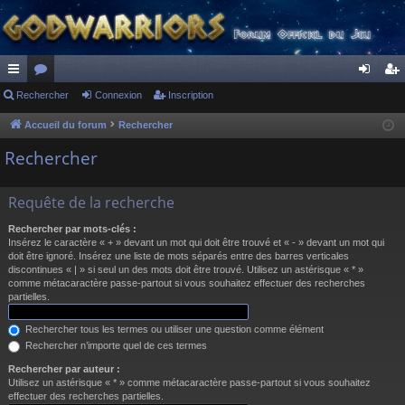
ac
Rechercher
or
Connexion
Inscription
on
ns
co
u
ne
cri
Accueil du forum
Rechercher
ur
m
xi
pti
Rechercher
ci
s
on
on
Requête de la recherche
s
Rechercher par mots-clés :
Insérez le caractère « + » devant un mot qui doit être trouvé et « - » devant un mot qui
doit être ignoré. Insérez une liste de mots séparés entre des barres verticales
discontinues « | » si seul un des mots doit être trouvé. Utilisez un astérisque « * »
comme métacaractère passe-partout si vous souhaitez effectuer des recherches
partielles.
Rechercher tous les termes ou utiliser une question comme élément
Rechercher n’importe quel de ces termes
Rechercher par auteur :
Utilisez un astérisque « * » comme métacaractère passe-partout si vous souhaitez
effectuer des recherches partielles.