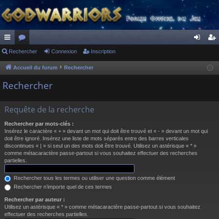
ac
Rechercher
or
Connexion
Inscription
on
ns
co
u
ne
cri
Accueil du forum
Rechercher
ur
m
xi
pti
Rechercher
ci
s
on
on
Requête de la recherche
s
Rechercher par mots-clés :
Insérez le caractère « + » devant un mot qui doit être trouvé et « - » devant un mot qui
doit être ignoré. Insérez une liste de mots séparés entre des barres verticales
discontinues « | » si seul un des mots doit être trouvé. Utilisez un astérisque « * »
comme métacaractère passe-partout si vous souhaitez effectuer des recherches
partielles.
Rechercher tous les termes ou utiliser une question comme élément
Rechercher n’importe quel de ces termes
Rechercher par auteur :
Utilisez un astérisque « * » comme métacaractère passe-partout si vous souhaitez
effectuer des recherches partielles.