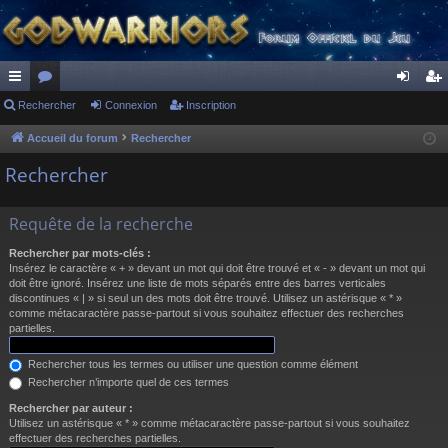
ac
Rechercher
or
Connexion
Inscription
on
ns
co
u
ne
cri
Accueil du forum
Rechercher
ur
m
xi
pti
Rechercher
ci
s
on
on
Requête de la recherche
s
Rechercher par mots-clés :
Insérez le caractère « + » devant un mot qui doit être trouvé et « - » devant un mot qui
doit être ignoré. Insérez une liste de mots séparés entre des barres verticales
discontinues « | » si seul un des mots doit être trouvé. Utilisez un astérisque « * »
comme métacaractère passe-partout si vous souhaitez effectuer des recherches
partielles.
Rechercher tous les termes ou utiliser une question comme élément
Rechercher n’importe quel de ces termes
Rechercher par auteur :
Utilisez un astérisque « * » comme métacaractère passe-partout si vous souhaitez
effectuer des recherches partielles.