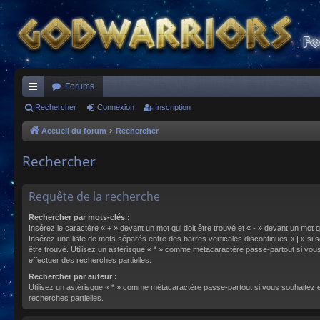
Forums
ac
Rechercher
Connexion
Inscription
co
Accueil du forum
Rechercher
ur
Rechercher
ci
s
Requête de la recherche
Rechercher par mots-clés :
Insérez le caractère « + » devant un mot qui doit être trouvé et « - » devant un mot qu
Insérez une liste de mots séparés entre des barres verticales discontinues « | » si s
être trouvé. Utilisez un astérisque « * » comme métacaractère passe-partout si vou
effectuer des recherches partielles.
Rechercher par auteur :
Utilisez un astérisque « * » comme métacaractère passe-partout si vous souhaitez 
recherches partielles.