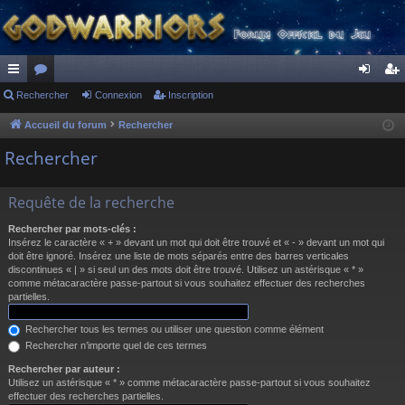
ac
Rechercher
or
Connexion
Inscription
on
ns
co
u
ne
cri
Accueil du forum
Rechercher
ur
m
xi
pti
Rechercher
ci
s
on
on
Requête de la recherche
s
Rechercher par mots-clés :
Insérez le caractère « + » devant un mot qui doit être trouvé et « - » devant un mot qui
doit être ignoré. Insérez une liste de mots séparés entre des barres verticales
discontinues « | » si seul un des mots doit être trouvé. Utilisez un astérisque « * »
comme métacaractère passe-partout si vous souhaitez effectuer des recherches
partielles.
Rechercher tous les termes ou utiliser une question comme élément
Rechercher n’importe quel de ces termes
Rechercher par auteur :
Utilisez un astérisque « * » comme métacaractère passe-partout si vous souhaitez
effectuer des recherches partielles.