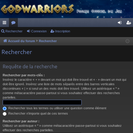
ac
Rechercher
or
Connexion
Inscription
on
ns
co
u
ne
cri
Accueil du forum
Rechercher
ur
m
xi
pti
Rechercher
ci
s
on
on
Requête de la recherche
s
Rechercher par mots-clés :
Insérez le caractère « + » devant un mot qui doit être trouvé et « - » devant un mot qui
doit être ignoré. Insérez une liste de mots séparés entre des barres verticales
discontinues « | » si seul un des mots doit être trouvé. Utilisez un astérisque « * »
comme métacaractère passe-partout si vous souhaitez effectuer des recherches
partielles.
Rechercher tous les termes ou utiliser une question comme élément
Rechercher n’importe quel de ces termes
Rechercher par auteur :
Utilisez un astérisque « * » comme métacaractère passe-partout si vous souhaitez
effectuer des recherches partielles.