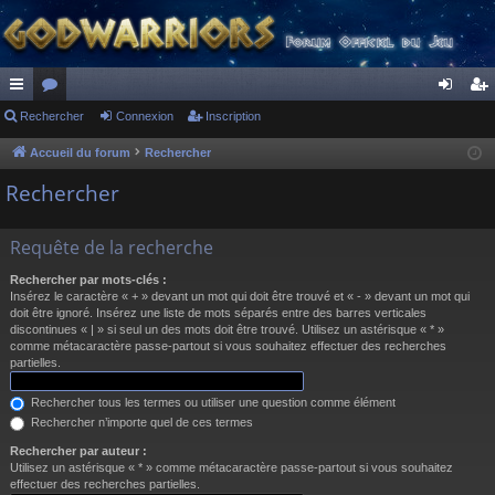
ac
Rechercher
or
Connexion
Inscription
on
ns
co
u
ne
cri
Accueil du forum
Rechercher
ur
m
xi
pti
Rechercher
ci
s
on
on
Requête de la recherche
s
Rechercher par mots-clés :
Insérez le caractère « + » devant un mot qui doit être trouvé et « - » devant un mot qui
doit être ignoré. Insérez une liste de mots séparés entre des barres verticales
discontinues « | » si seul un des mots doit être trouvé. Utilisez un astérisque « * »
comme métacaractère passe-partout si vous souhaitez effectuer des recherches
partielles.
Rechercher tous les termes ou utiliser une question comme élément
Rechercher n’importe quel de ces termes
Rechercher par auteur :
Utilisez un astérisque « * » comme métacaractère passe-partout si vous souhaitez
effectuer des recherches partielles.