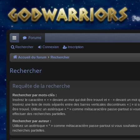
Forums
ac
Rechercher
Connexion
Inscription
co
Accueil du forum
Rechercher
ur
Rechercher
ci
s
Requête de la recherche
Rechercher par mots-clés :
Insérez le caractère « + » devant un mot qui doit être trouvé et « - » devant un mot qu
Insérez une liste de mots séparés entre des barres verticales discontinues « | » si s
être trouvé. Utilisez un astérisque « * » comme métacaractère passe-partout si vou
effectuer des recherches partielles.
Rechercher par auteur :
Utilisez un astérisque « * » comme métacaractère passe-partout si vous souhaitez 
recherches partielles.