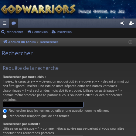
ac
Rechercher
or
Connexion
Inscription
on
ns
co
u
ne
cri
Accueil du forum
Rechercher
ur
m
xi
pti
Rechercher
ci
s
on
on
Requête de la recherche
s
Rechercher par mots-clés :
Insérez le caractère « + » devant un mot qui doit être trouvé et « - » devant un mot qui
doit être ignoré. Insérez une liste de mots séparés entre des barres verticales
discontinues « | » si seul un des mots doit être trouvé. Utilisez un astérisque « * »
comme métacaractère passe-partout si vous souhaitez effectuer des recherches
partielles.
Rechercher tous les termes ou utiliser une question comme élément
Rechercher n’importe quel de ces termes
Rechercher par auteur :
Utilisez un astérisque « * » comme métacaractère passe-partout si vous souhaitez
effectuer des recherches partielles.