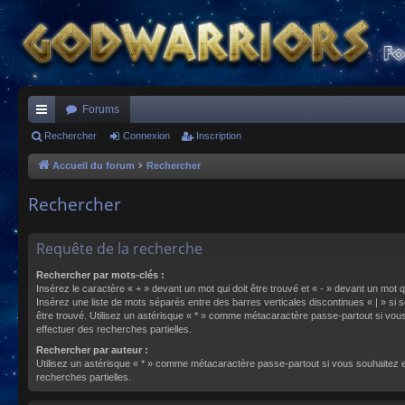
Forums
ac
Rechercher
Connexion
Inscription
co
Accueil du forum
Rechercher
ur
Rechercher
ci
s
Requête de la recherche
Rechercher par mots-clés :
Insérez le caractère « + » devant un mot qui doit être trouvé et « - » devant un mot qu
Insérez une liste de mots séparés entre des barres verticales discontinues « | » si s
être trouvé. Utilisez un astérisque « * » comme métacaractère passe-partout si vou
effectuer des recherches partielles.
Rechercher par auteur :
Utilisez un astérisque « * » comme métacaractère passe-partout si vous souhaitez 
recherches partielles.