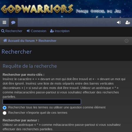
ac
Rechercher
or
Connexion
Inscription
on
ns
co
u
ne
cri
Accueil du forum
Rechercher
ur
m
xi
pti
Rechercher
ci
s
on
on
Requête de la recherche
s
Rechercher par mots-clés :
Insérez le caractère « + » devant un mot qui doit être trouvé et « - » devant un mot qui
doit être ignoré. Insérez une liste de mots séparés entre des barres verticales
discontinues « | » si seul un des mots doit être trouvé. Utilisez un astérisque « * »
comme métacaractère passe-partout si vous souhaitez effectuer des recherches
partielles.
Rechercher tous les termes ou utiliser une question comme élément
Rechercher n’importe quel de ces termes
Rechercher par auteur :
Utilisez un astérisque « * » comme métacaractère passe-partout si vous souhaitez
effectuer des recherches partielles.