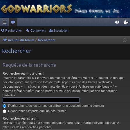
ac
Rechercher
or
Connexion
Inscription
on
ns
co
u
ne
cri
Accueil du forum
Rechercher
ur
m
xi
pti
Rechercher
ci
s
on
on
Requête de la recherche
s
Rechercher par mots-clés :
Insérez le caractère « + » devant un mot qui doit être trouvé et « - » devant un mot qui
doit être ignoré. Insérez une liste de mots séparés entre des barres verticales
discontinues « | » si seul un des mots doit être trouvé. Utilisez un astérisque « * »
comme métacaractère passe-partout si vous souhaitez effectuer des recherches
partielles.
Rechercher tous les termes ou utiliser une question comme élément
Rechercher n’importe quel de ces termes
Rechercher par auteur :
Utilisez un astérisque « * » comme métacaractère passe-partout si vous souhaitez
effectuer des recherches partielles.