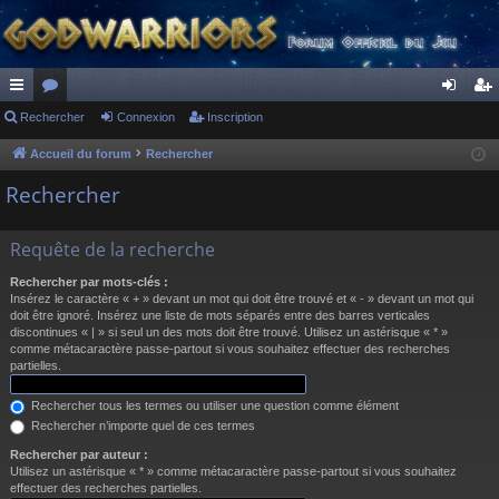
ac
Rechercher
or
Connexion
Inscription
on
ns
co
u
ne
cri
Accueil du forum
Rechercher
ur
m
xi
pti
Rechercher
ci
s
on
on
Requête de la recherche
s
Rechercher par mots-clés :
Insérez le caractère « + » devant un mot qui doit être trouvé et « - » devant un mot qui
doit être ignoré. Insérez une liste de mots séparés entre des barres verticales
discontinues « | » si seul un des mots doit être trouvé. Utilisez un astérisque « * »
comme métacaractère passe-partout si vous souhaitez effectuer des recherches
partielles.
Rechercher tous les termes ou utiliser une question comme élément
Rechercher n’importe quel de ces termes
Rechercher par auteur :
Utilisez un astérisque « * » comme métacaractère passe-partout si vous souhaitez
effectuer des recherches partielles.