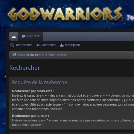
Forums
ac
Rechercher
Connexion
Inscription
co
Accueil du forum
Rechercher
ur
Rechercher
ci
s
Requête de la recherche
Rechercher par mots-clés :
Insérez le caractère « + » devant un mot qui doit être trouvé et « - » devant un mot qu
Insérez une liste de mots séparés entre des barres verticales discontinues « | » si s
être trouvé. Utilisez un astérisque « * » comme métacaractère passe-partout si vou
effectuer des recherches partielles.
Rechercher par auteur :
Utilisez un astérisque « * » comme métacaractère passe-partout si vous souhaitez 
recherches partielles.