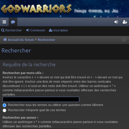
ac
Rechercher
or
Connexion
Inscription
on
ns
co
u
ne
cri
Accueil du forum
Rechercher
ur
m
xi
pti
Rechercher
ci
s
on
on
Requête de la recherche
s
Rechercher par mots-clés :
Insérez le caractère « + » devant un mot qui doit être trouvé et « - » devant un mot qui
doit être ignoré. Insérez une liste de mots séparés entre des barres verticales
discontinues « | » si seul un des mots doit être trouvé. Utilisez un astérisque « * »
comme métacaractère passe-partout si vous souhaitez effectuer des recherches
partielles.
Rechercher tous les termes ou utiliser une question comme élément
Rechercher n’importe quel de ces termes
Rechercher par auteur :
Utilisez un astérisque « * » comme métacaractère passe-partout si vous souhaitez
effectuer des recherches partielles.