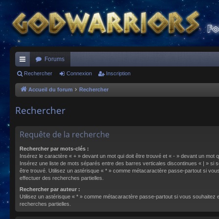
Forums
ac
Rechercher
Connexion
Inscription
co
Accueil du forum
Rechercher
ur
Rechercher
ci
s
Requête de la recherche
Rechercher par mots-clés :
Insérez le caractère « + » devant un mot qui doit être trouvé et « - » devant un mot qu
Insérez une liste de mots séparés entre des barres verticales discontinues « | » si s
être trouvé. Utilisez un astérisque « * » comme métacaractère passe-partout si vou
effectuer des recherches partielles.
Rechercher par auteur :
Utilisez un astérisque « * » comme métacaractère passe-partout si vous souhaitez 
recherches partielles.