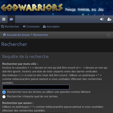
ac
Rechercher
or
Connexion
Inscription
on
ns
co
u
ne
cri
Accueil du forum
Rechercher
ur
m
xi
pti
Rechercher
ci
s
on
on
Requête de la recherche
s
Rechercher par mots-clés :
Insérez le caractère « + » devant un mot qui doit être trouvé et « - » devant un mot qui
doit être ignoré. Insérez une liste de mots séparés entre des barres verticales
discontinues « | » si seul un des mots doit être trouvé. Utilisez un astérisque « * »
comme métacaractère passe-partout si vous souhaitez effectuer des recherches
partielles.
Rechercher tous les termes ou utiliser une question comme élément
Rechercher n’importe quel de ces termes
Rechercher par auteur :
Utilisez un astérisque « * » comme métacaractère passe-partout si vous souhaitez
effectuer des recherches partielles.