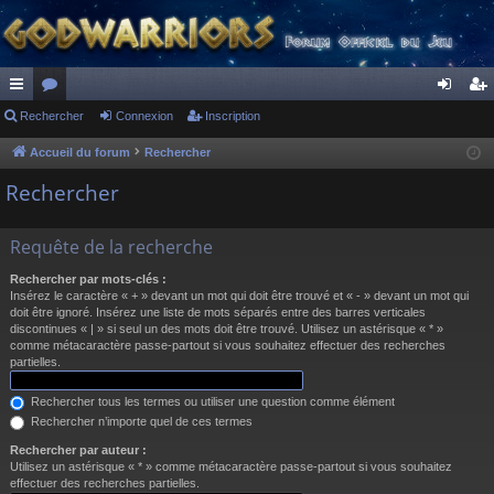
ac
Rechercher
or
Connexion
Inscription
on
ns
co
u
ne
cri
Accueil du forum
Rechercher
ur
m
xi
pti
Rechercher
ci
s
on
on
Requête de la recherche
s
Rechercher par mots-clés :
Insérez le caractère « + » devant un mot qui doit être trouvé et « - » devant un mot qui
doit être ignoré. Insérez une liste de mots séparés entre des barres verticales
discontinues « | » si seul un des mots doit être trouvé. Utilisez un astérisque « * »
comme métacaractère passe-partout si vous souhaitez effectuer des recherches
partielles.
Rechercher tous les termes ou utiliser une question comme élément
Rechercher n’importe quel de ces termes
Rechercher par auteur :
Utilisez un astérisque « * » comme métacaractère passe-partout si vous souhaitez
effectuer des recherches partielles.