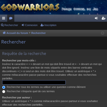
ac
Rechercher
or
Connexion
Inscription
on
ns
co
u
ne
cri
Accueil du forum
Rechercher
ur
m
xi
pti
Rechercher
ci
s
on
on
Requête de la recherche
s
Rechercher par mots-clés :
Insérez le caractère « + » devant un mot qui doit être trouvé et « - » devant un mot qui
doit être ignoré. Insérez une liste de mots séparés entre des barres verticales
discontinues « | » si seul un des mots doit être trouvé. Utilisez un astérisque « * »
comme métacaractère passe-partout si vous souhaitez effectuer des recherches
partielles.
Rechercher tous les termes ou utiliser une question comme élément
Rechercher n’importe quel de ces termes
Rechercher par auteur :
Utilisez un astérisque « * » comme métacaractère passe-partout si vous souhaitez
effectuer des recherches partielles.