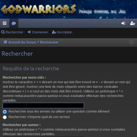
ac
Rechercher
or
Connexion
Inscription
on
ns
co
u
ne
cri
Accueil du forum
Rechercher
ur
m
xi
pti
Rechercher
ci
s
on
on
Requête de la recherche
s
Rechercher par mots-clés :
Insérez le caractère « + » devant un mot qui doit être trouvé et « - » devant un mot qui
doit être ignoré. Insérez une liste de mots séparés entre des barres verticales
discontinues « | » si seul un des mots doit être trouvé. Utilisez un astérisque « * »
comme métacaractère passe-partout si vous souhaitez effectuer des recherches
partielles.
Rechercher tous les termes ou utiliser une question comme élément
Rechercher n’importe quel de ces termes
Rechercher par auteur :
Utilisez un astérisque « * » comme métacaractère passe-partout si vous souhaitez
effectuer des recherches partielles.