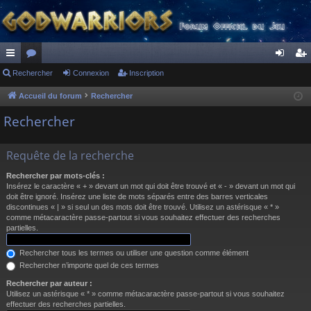
ac
Rechercher
or
Connexion
Inscription
on
ns
co
u
ne
cri
Accueil du forum
Rechercher
ur
m
xi
pti
Rechercher
ci
s
on
on
Requête de la recherche
s
Rechercher par mots-clés :
Insérez le caractère « + » devant un mot qui doit être trouvé et « - » devant un mot qui
doit être ignoré. Insérez une liste de mots séparés entre des barres verticales
discontinues « | » si seul un des mots doit être trouvé. Utilisez un astérisque « * »
comme métacaractère passe-partout si vous souhaitez effectuer des recherches
partielles.
Rechercher tous les termes ou utiliser une question comme élément
Rechercher n’importe quel de ces termes
Rechercher par auteur :
Utilisez un astérisque « * » comme métacaractère passe-partout si vous souhaitez
effectuer des recherches partielles.