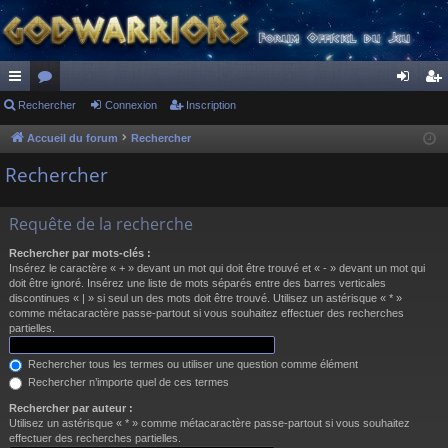
ac
Rechercher
or
Connexion
Inscription
on
ns
co
u
ne
cri
Accueil du forum
Rechercher
ur
m
xi
pti
Rechercher
ci
s
on
on
Requête de la recherche
s
Rechercher par mots-clés :
Insérez le caractère « + » devant un mot qui doit être trouvé et « - » devant un mot qui
doit être ignoré. Insérez une liste de mots séparés entre des barres verticales
discontinues « | » si seul un des mots doit être trouvé. Utilisez un astérisque « * »
comme métacaractère passe-partout si vous souhaitez effectuer des recherches
partielles.
Rechercher tous les termes ou utiliser une question comme élément
Rechercher n’importe quel de ces termes
Rechercher par auteur :
Utilisez un astérisque « * » comme métacaractère passe-partout si vous souhaitez
effectuer des recherches partielles.