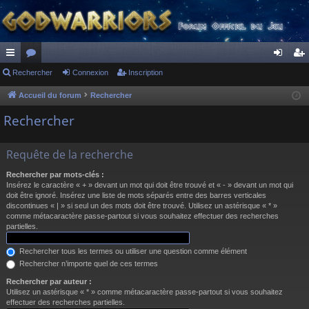
ac
Rechercher
or
Connexion
Inscription
on
ns
co
u
ne
cri
Accueil du forum
Rechercher
ur
m
xi
pti
Rechercher
ci
s
on
on
Requête de la recherche
s
Rechercher par mots-clés :
Insérez le caractère « + » devant un mot qui doit être trouvé et « - » devant un mot qui
doit être ignoré. Insérez une liste de mots séparés entre des barres verticales
discontinues « | » si seul un des mots doit être trouvé. Utilisez un astérisque « * »
comme métacaractère passe-partout si vous souhaitez effectuer des recherches
partielles.
Rechercher tous les termes ou utiliser une question comme élément
Rechercher n’importe quel de ces termes
Rechercher par auteur :
Utilisez un astérisque « * » comme métacaractère passe-partout si vous souhaitez
effectuer des recherches partielles.