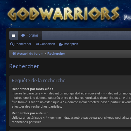
Forums
ac
Rechercher
Connexion
Inscription
co
Accueil du forum
Rechercher
ur
Rechercher
ci
s
Requête de la recherche
Rechercher par mots-clés :
Insérez le caractère « + » devant un mot qui doit être trouvé et « - » devant un mot qu
Insérez une liste de mots séparés entre des barres verticales discontinues « | » si s
être trouvé. Utilisez un astérisque « * » comme métacaractère passe-partout si vou
effectuer des recherches partielles.
Rechercher par auteur :
Utilisez un astérisque « * » comme métacaractère passe-partout si vous souhaitez 
recherches partielles.