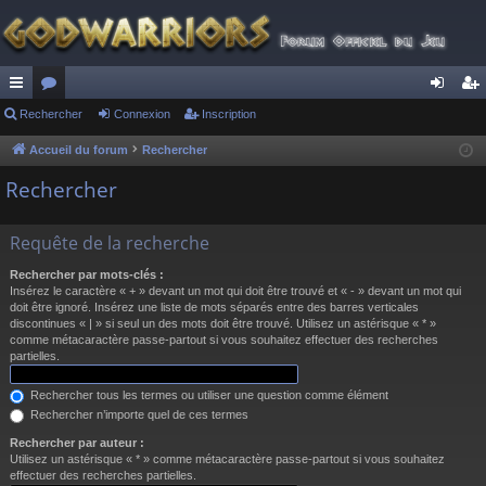
ac
Rechercher
or
Connexion
Inscription
on
ns
co
u
ne
cri
Accueil du forum
Rechercher
ur
m
xi
pti
Rechercher
ci
s
on
on
Requête de la recherche
s
Rechercher par mots-clés :
Insérez le caractère « + » devant un mot qui doit être trouvé et « - » devant un mot qui
doit être ignoré. Insérez une liste de mots séparés entre des barres verticales
discontinues « | » si seul un des mots doit être trouvé. Utilisez un astérisque « * »
comme métacaractère passe-partout si vous souhaitez effectuer des recherches
partielles.
Rechercher tous les termes ou utiliser une question comme élément
Rechercher n’importe quel de ces termes
Rechercher par auteur :
Utilisez un astérisque « * » comme métacaractère passe-partout si vous souhaitez
effectuer des recherches partielles.