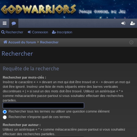
ac
Rechercher
or
Connexion
Inscription
on
ns
co
u
ne
cri
Accueil du forum
Rechercher
ur
m
xi
pti
Rechercher
ci
s
on
on
Requête de la recherche
s
Rechercher par mots-clés :
Insérez le caractère « + » devant un mot qui doit être trouvé et « - » devant un mot qui
doit être ignoré. Insérez une liste de mots séparés entre des barres verticales
discontinues « | » si seul un des mots doit être trouvé. Utilisez un astérisque « * »
comme métacaractère passe-partout si vous souhaitez effectuer des recherches
partielles.
Rechercher tous les termes ou utiliser une question comme élément
Rechercher n’importe quel de ces termes
Rechercher par auteur :
Utilisez un astérisque « * » comme métacaractère passe-partout si vous souhaitez
effectuer des recherches partielles.