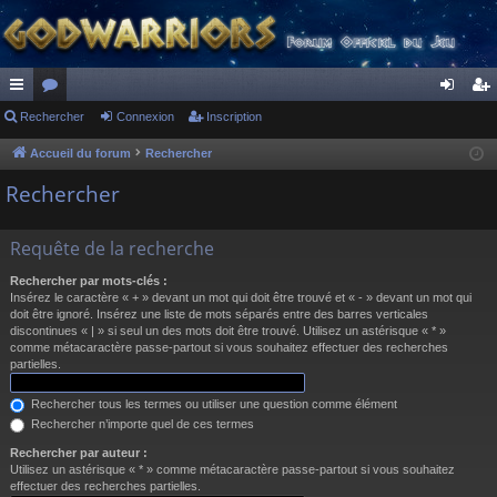
ac
Rechercher
or
Connexion
Inscription
on
ns
co
u
ne
cri
Accueil du forum
Rechercher
ur
m
xi
pti
Rechercher
ci
s
on
on
Requête de la recherche
s
Rechercher par mots-clés :
Insérez le caractère « + » devant un mot qui doit être trouvé et « - » devant un mot qui
doit être ignoré. Insérez une liste de mots séparés entre des barres verticales
discontinues « | » si seul un des mots doit être trouvé. Utilisez un astérisque « * »
comme métacaractère passe-partout si vous souhaitez effectuer des recherches
partielles.
Rechercher tous les termes ou utiliser une question comme élément
Rechercher n’importe quel de ces termes
Rechercher par auteur :
Utilisez un astérisque « * » comme métacaractère passe-partout si vous souhaitez
effectuer des recherches partielles.